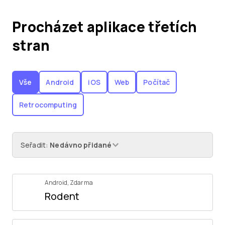
Procházet aplikace třetích
stran
Vše
Android
iOS
Web
Počítač
Retrocomputing
Seřadit
:
Nedávno přidané
Android
,
Zdarma
Rodent