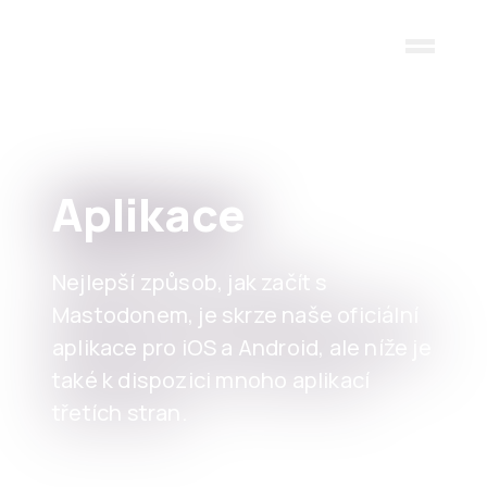
Skip to main content
Aplikace
Nejlepší způsob, jak začít s
Mastodonem, je skrze naše oficiální
aplikace pro iOS a Android, ale níže je
také k dispozici mnoho aplikací
třetích stran.