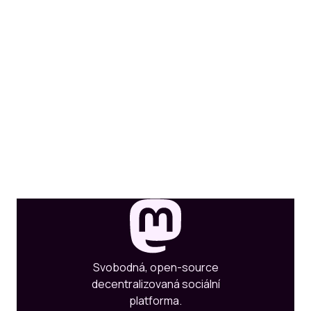
Svobodná, open-source
decentralizovaná sociální
platforma.