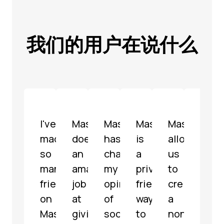
我们的用户在说什么
I've
Mastodon
Mastodon
Mastodon
Mastodon
Mast
made
does
has
is
allowed
is
so
an
changed
a
us
a
many
amazing
my
privacy-
to
well-
friends
job
opinion
friendly
create
mode
on
at
of
way
a
fully
Mastodon
giving
social
to
non-
func