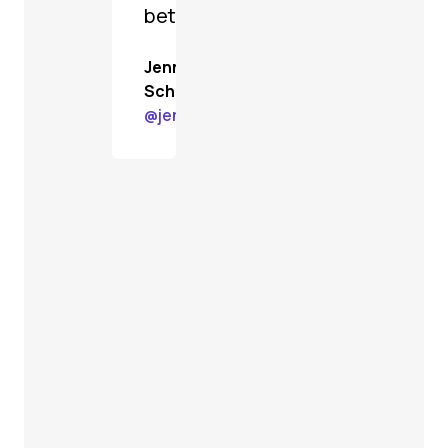
better.
Jenn
Schiffer
@
jenn@gardenstate.social