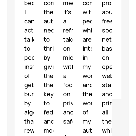
because
communities
media,
communicate
profit,
micr
I
the
it's
with
abuse-
serv
can
autonomy
a
people
free
with
actually
necessary
refreshing
which
social
som
talk
to
take
are
network
grea
to
thrive
on
interested
based
feat
people
by
microblogging
in
on
해
instead
giving
with
my
open
파
of
them
a
work
web
리
getting
the
focus
and
standards
@
jar
buried
keys
on
the
and
by
to
privacy
work
principles,
algorithms
federate
and
of
all
that
and
safety.
my
the
reward
moderate
authority.
while