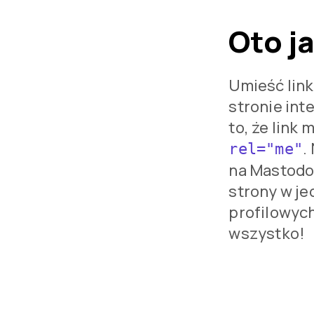
Oto j
Umieść link
stronie int
to, że link
.
rel="me"
na Mastodon
strony w je
profilowych
wszystko!