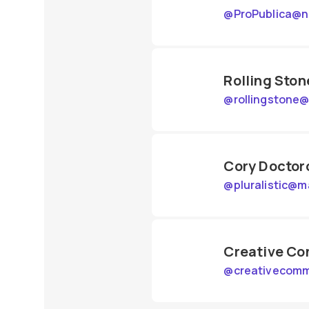
@
ProPublica@n
Rolling Ston
@
rollingstone
Cory Docto
@
pluralistic@m
Creative C
@
creativecomm