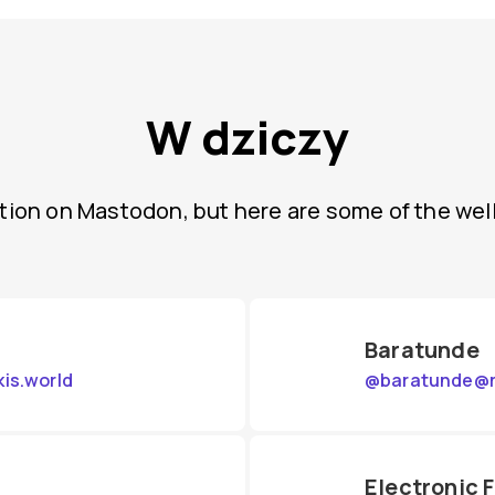
W dziczy
ation on Mastodon, but here are some of the we
Baratunde
is.world
@
baratunde@m