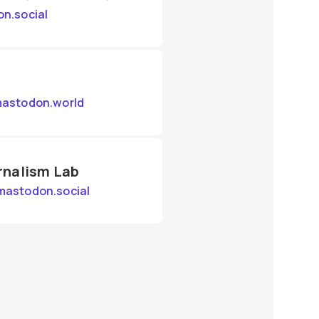
n.social
astodon.world
rnalism Lab
astodon.social