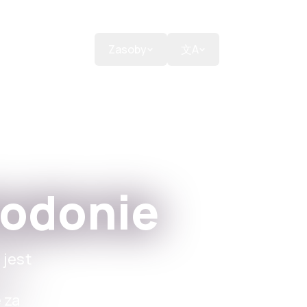
Wesprzyj nas
Zasoby
文A
todonie
 jest
 za