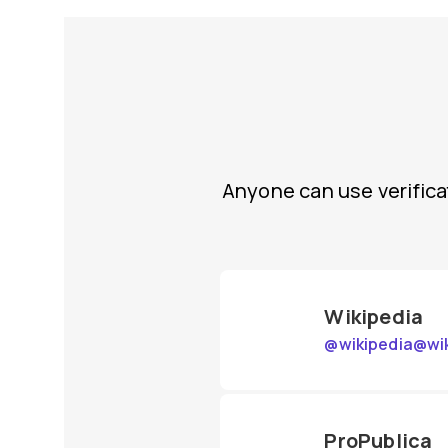
Anyone can use verific
Wikipedia
@
wikipedia@wik
ProPublica