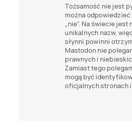
Tożsamość nie jest p
można odpowiedzieć t
„nie”. Na świecie jest
unikalnych nazw, więc
słynni powinni otrzy
Mastodon nie polega
prawnych i niebieski
Zamiast tego polegam
mogą być identyfikow
oficjalnych stronach