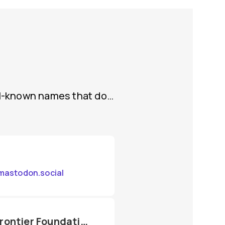
ll-known names that do…
astodon.social
Electronic Frontier Foundation