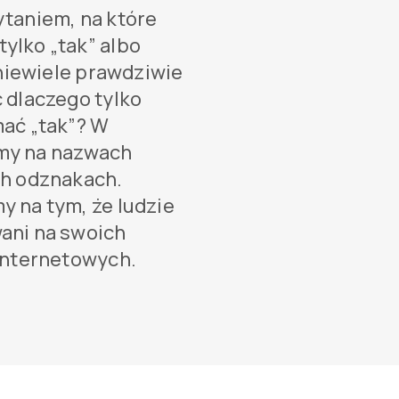
ytaniem, na które
ylko „tak” albo
 niewiele prawdziwie
 dlaczego tylko
mać „tak”? W
my na nazwach
ch odznakach.
y na tym, że ludzie
ani na swoich
 internetowych.