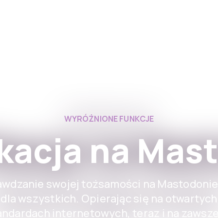
Aplikacje
For Institutions
WYRÓŻNIONE FUNKCJE
kacja na Mas
wdzanie swojej tożsamości na Mastodonie
dla wszystkich. Opierając się na otwartych
andardach internetowych, teraz i na zawsze