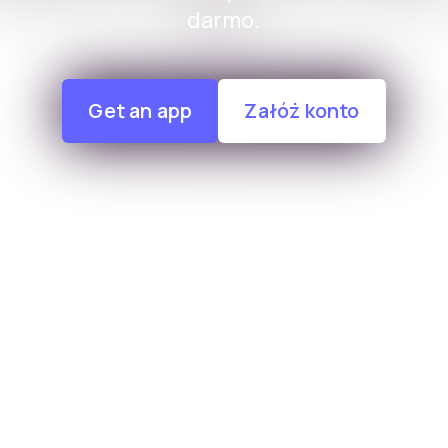
darmo.
Get an app
Załóż konto