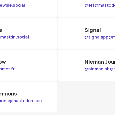
ewsie.social
@
eff@mastodo
e
Signal
@mastdn.social
@
signalapp@m
row
Nieman Jou
amot.fr
@
niemanlab@m
ommons
ons@mastodon.social