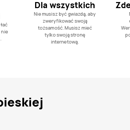
a
Dla wszystkich
Zde
i
Nie musisz być gwiazdą, aby
zweryfikować swoją
yłać
tożsamość. Musisz mieć
Wer
 nie
tylko swoją stronę
p
.
internetową.
bieskiej